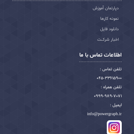
دپارتمان آموزش
نمونه کارها
دانلود فایل
اخبار شرکـت
اطلاعات تماس با ما
تلفن تماس :
045-33615900
تلفن همراه :
0999-989-7071
ایمیل :
info@powergraph.ir