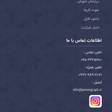
دپارتمان آموزش
نمونه کارها
دانلود فایل
اخبار شرکـت
اطلاعات تماس با ما
تلفن تماس :
045-33615900
تلفن همراه :
0999-989-7071
ایمیل :
info@powergraph.ir