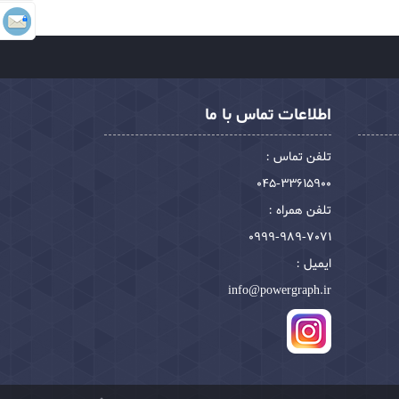
اطلاعات تماس با ما
تلفن تماس :
045-33615900
تلفن همراه :
0999-989-7071
ایمیل :
info@powergraph.ir