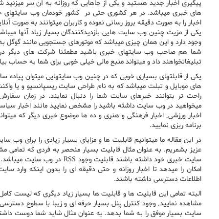
پیگیری اخبار جدید هستید و یکی از جاهایی که روزانه به آن سر میزنید
های خبری میباشد. در هر کشوری حتی در کشور خودمان وب سایتهای خ
اخبار را به صورت دقیقه بروز رسانی نموده و کاربران میتوانند به صورت آنلای
یکی از مزیت چنین وب سایت هایی بازدیدکنندگان بسیار زیاد آنها میباشد چ
وجود دارد و این همان چیزی میباشد که موتورهای جستجویی مانند گوگل به د
شما هم صاحب وب سایتهای خبری باشید مطمئنا شرکت های دیگر در
تبلیغاتخواهند داد و میتواند منبع مالی خیلی خوبی برای شما به حساب بیا
یکی از قابلتهای بسیاری خوبی که در چنین وب سایتهایی میتوان پیاده سا
های موبایل و تبلت میباشد که به نام طراحی سایت ریسپانسیو و یا واکنش
راحت تر بتوانند خبرهای سایت شما را دنبال نمایند. در زمان سفارش 
میخواهید در وب سایت داشته باشید را مشخص نمایید مانند اخبار سیاسی,
اخبار ورزشی, اخبار فرهنگی و هنری و ده ها موضوع خبری دیگر که میتوانی
برنامه ریزی نمایید.
در این مقاله ما میتوانیم قابلیت ها و مزایای بسیار زیادی را برای وب س
عزیز بشمریم. به عنوان مثال قابلیت بسیار منحصر به فردی که تمامی مش
سایت خبری خود داشته باشند قابلیت وجود 
امکان را میدهد تا اخبار روزانه و حتی دقیقه ای را بدون اینکه وارد سای
اطلاعات دسترسی داشته باشند.
البته تمامی این قابلیت ها و قابلیت ها بسیار زیاد دیگری که لیست کامل 
مشاهده نمایید, وجود کنترل پنل بسیار حرفه ای و زیبا با سطوح دسترس
سایت بسیار موفق را به شما بدهد. به عنوان مثال شاید شما دوست داشته 