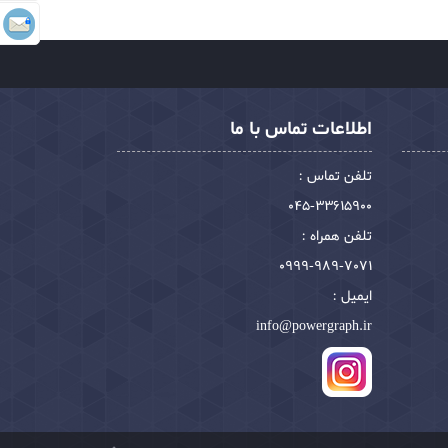
اطلاعات تماس با ما
تلفن تماس :
045-33615900
تلفن همراه :
0999-989-7071
ایمیل :
info@powergraph.ir