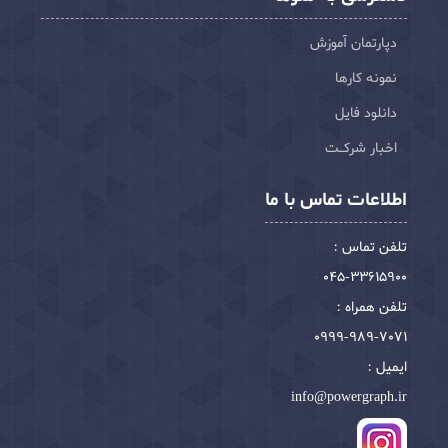
دپارتمان آموزش
نمونه کارها
دانلود فایل
اخبار شرکـت
اطلاعات تماس با ما
تلفن تماس :
045-33615900
تلفن همراه :
0999-989-7071
ایمیل :
info@powergraph.ir